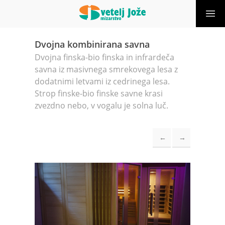
Dvojna kombinirana savna
Dvojna finska-bio finska in infrardeča
savna iz masivnega smrekovega lesa z
dodatnimi letvami iz cedrinega lesa.
Strop finske-bio finske savne krasi
zvezdno nebo, v vogalu je solna luč.
←
→